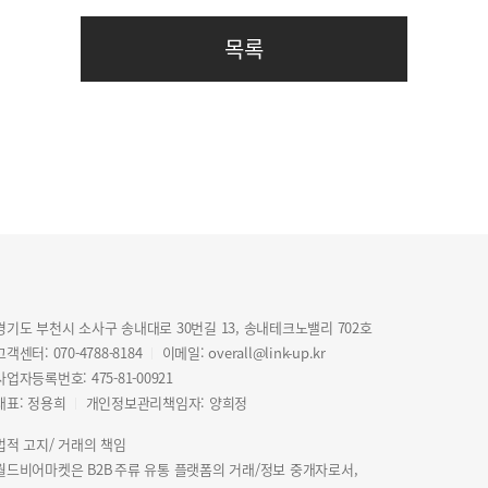
목록
경기도 부천시 소사구 송내대로 30번길 13, 송내테크노밸리 702호
고객센터: 070-4788-8184
이메일: overall@link-up.kr
│
사업자등록번호: 475-81-00921
대표: 정용희
개인정보관리책임자: 양희정
│
법적 고지/ 거래의 책임
월드비어마켓은 B2B 주류 유통 플랫폼의 거래/정보 중개자로서,