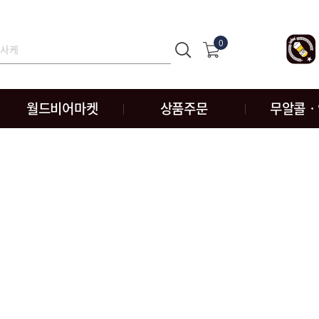
0
월드비어마켓
상품주문
무알콜ㆍ