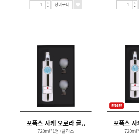
장바구니
포폭스 사케 오로라 글..
포폭스 사케
720ml*1병+글라스
720m