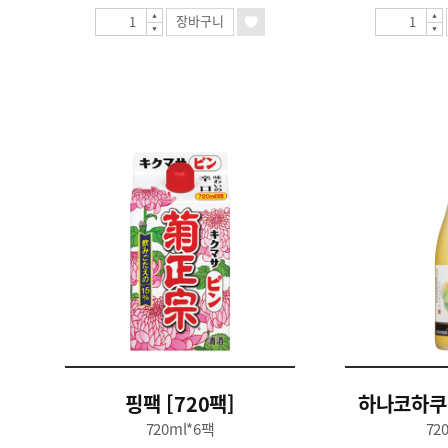
장바구니
핑팩 [720팩]
하나코하쿠 
720ml*6팩
72