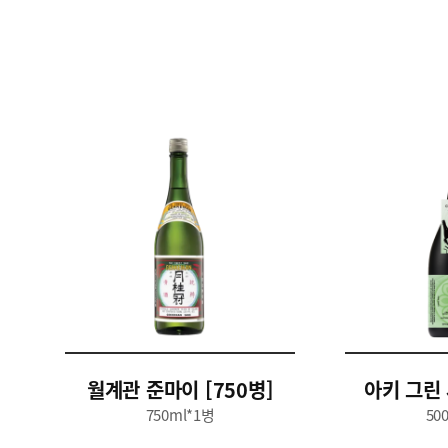
월계관 준마이 [750병]
아키 그린 
750ml*1병
50