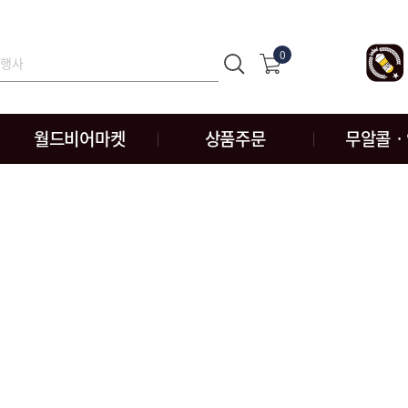
0
월드비어마켓
상품주문
무알콜ㆍ