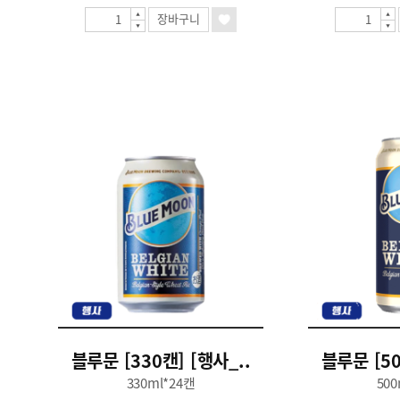
장바구니
블루문 [330캔] [행사_..
블루문 [50
330ml*24캔
500