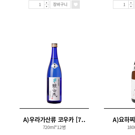
장바구니
A)우라가산류 코우카 [7..
A)요하찌로
720ml*12병
180