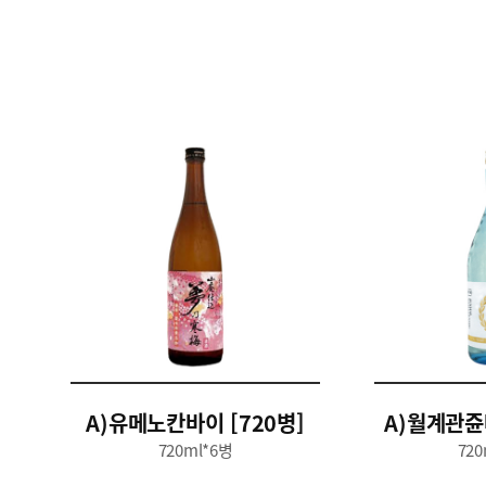
A)유메노칸바이 [720병]
A)월계관쥰
720ml*6병
720