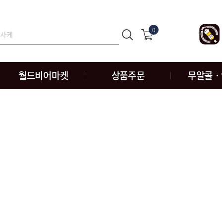
0
월드비어마켓
상품주문
무알콜ㆍ