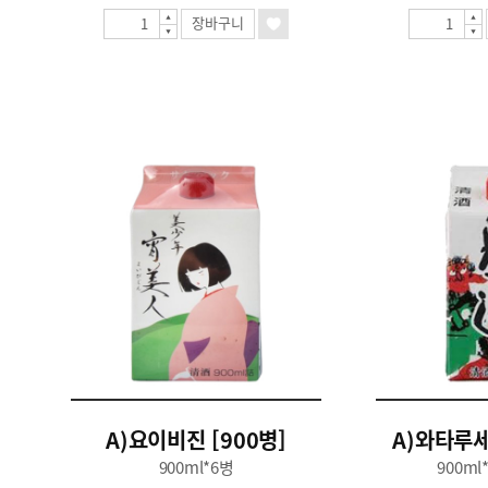
장바구니
A)요이비진 [900병]
A)와타루세
900ml*6병
900ml