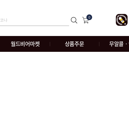
0
월드비어마켓
상품주문
무알콜ㆍ