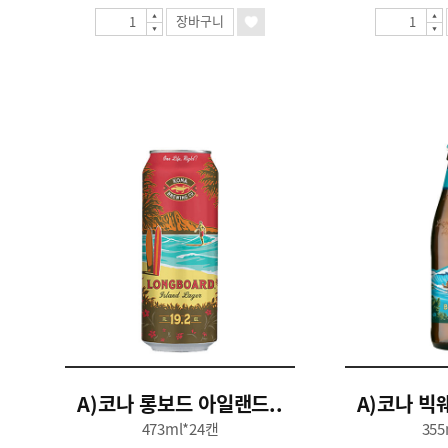
장바구니
A)코나 롱보드 아일랜드..
A)코나 빅웨
473ml*24캔
355