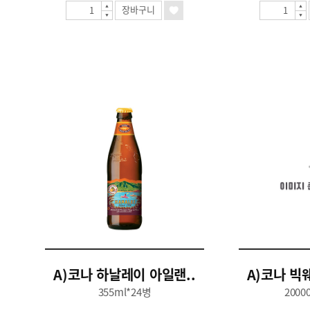
장바구니
A)코나 하날레이 아일랜..
A)코나 빅웨
355ml*24병
2000