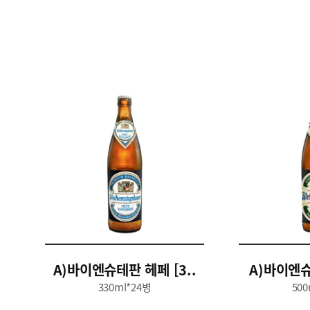
A)바이엔슈테판 헤페 [3..
A)바이엔슈
330ml*24병
500