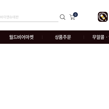
0
월드비어마켓
상품주문
무알콜ㆍ