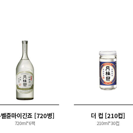
벨쥰마이긴죠 [720병]
더 컵 [210컵]
720ml*6팩
210ml*30컵