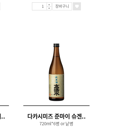
장바구니
..
다카시미즈 준마이 슈겐..
720ml*6병 or 낱병