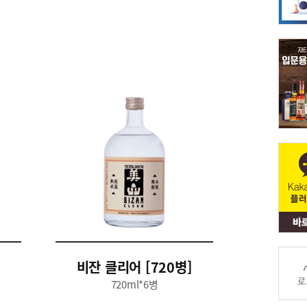
비잔 클리어 [720병]
로
720ml*6병