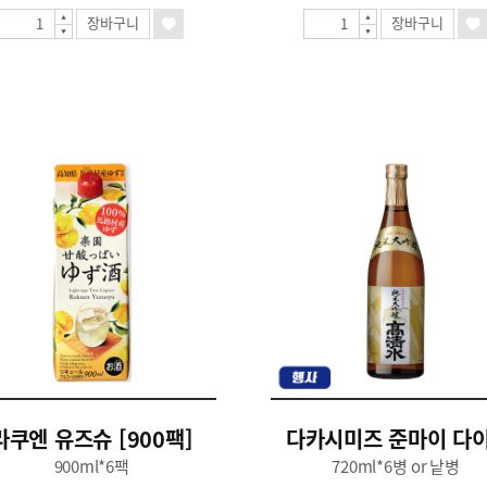
장바구니
장바구니
라쿠엔 유즈슈 [900팩]
다카시미즈 준마이 다이
900ml*6팩
720ml*6병 or 낱병