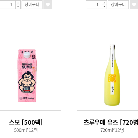
장바구니
장바구니
스모 [500팩]
츠루우메 유즈 [720병
500ml*12팩
720ml*12병