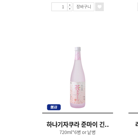
장바구니
하나기자쿠라 준마이 긴..
720ml*6병 or 낱병