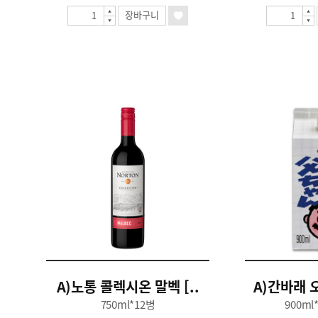
장바구니
A)노통 콜렉시온 말벡 [..
A)간바래 오
750ml*12병
900ml