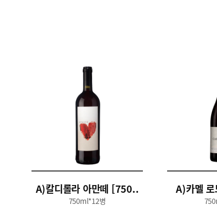
A)칼디롤라 아만떼 [750..
A)카멜 로
750ml*12병
750