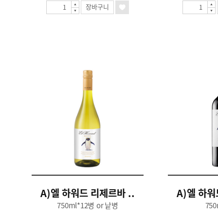
장바구니
A)엘 하워드 리제르바 ..
A)엘 하워
750ml*12병 or 낱병
750