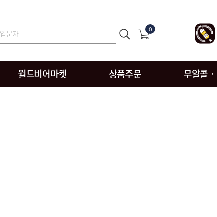
0
월드비어마켓
상품주문
무알콜ㆍ