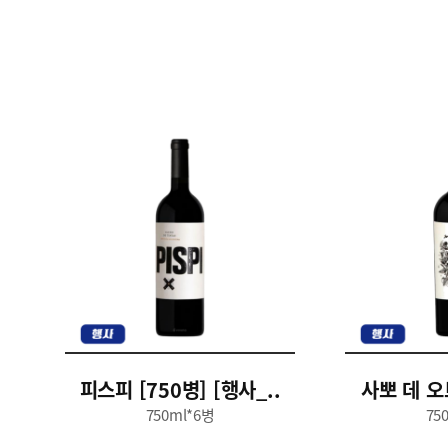
피스피 [750병] [행사_..
사뽀 데 오트
750ml*6병
75