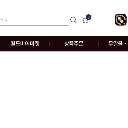
0
월드비어마켓
상품주문
무알콜ㆍ