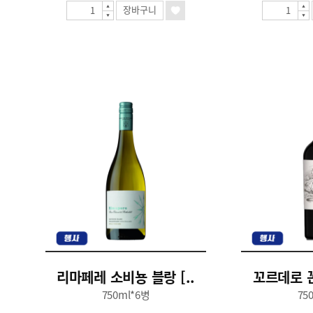
장바구니
리마페레 소비뇽 블랑 [..
꼬르데로 꼰
750ml*6병
75