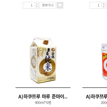
장바구니
A)하쿠쯔루 마루 준마이..
A)하쿠쯔루 
900ml*6병
200