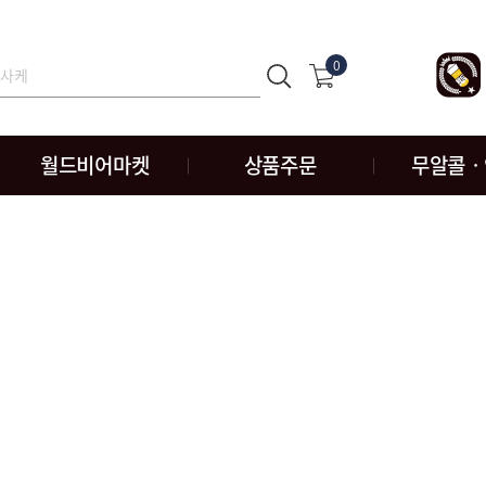
0
월드비어마켓
상품주문
무알콜ㆍ