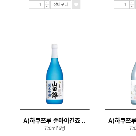
장바구니
A)하쿠쯔루 준마이긴죠 ..
A)하쿠쯔루
720ml*6병
72