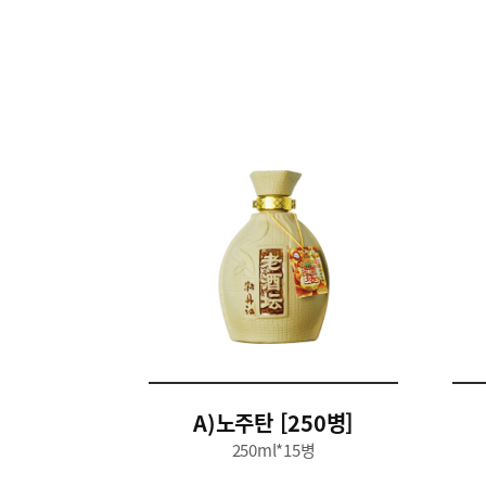
A)노주탄 [250병]
250ml*15병