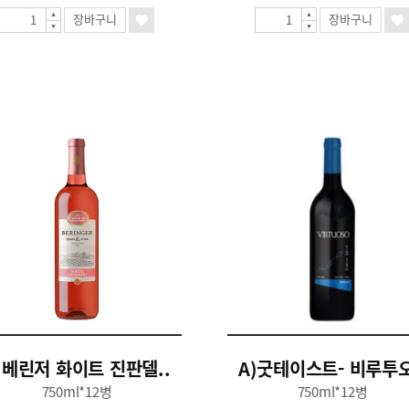
장바구니
장바구니
)베린저 화이트 진판델..
A)굿테이스트- 비루투오
750ml*12병
750ml*12병