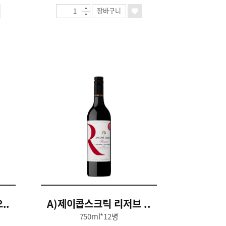
장바구니
..
A)제이콥스크릭 리저브 ..
750ml*12병