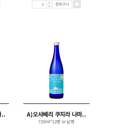
장바구니
..
A)오샤베리 쿠지라 나마..
720ml*12병 or 낱병