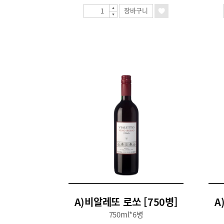
장바구니
A)비알레또 로쏘 [750병]
A
750ml*6병