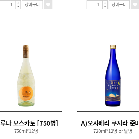
장바구니
장바구니
)루나 모스카토 [750병]
A)오샤베리 쿠지라 준마
750ml*12병
720ml*12병 or 낱병