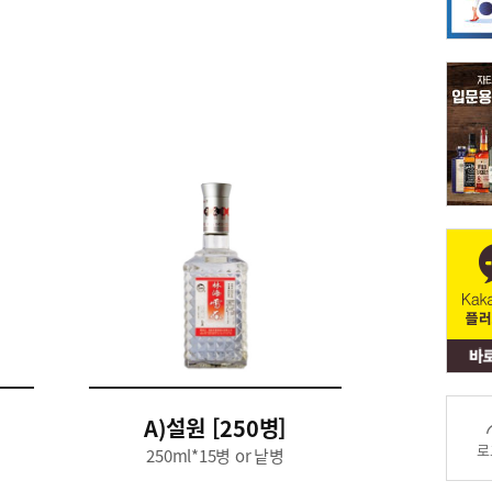
A)설원 [250병]
로
250ml*15병 or 낱병