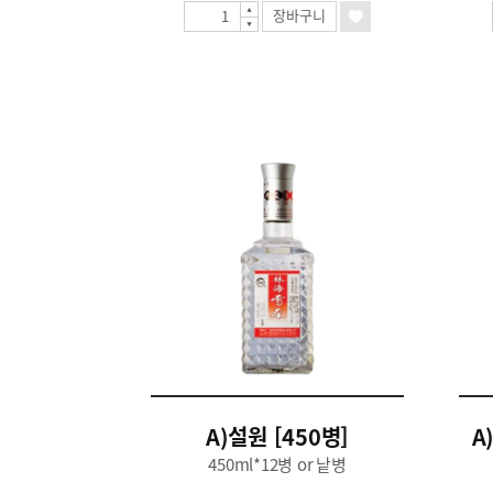
장바구니
A)설원 [450병]
A
450ml*12병 or 낱병