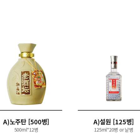
A)노주탄 [500병]
A)설원 [125병]
500ml*12병
125ml*20병 or 낱병