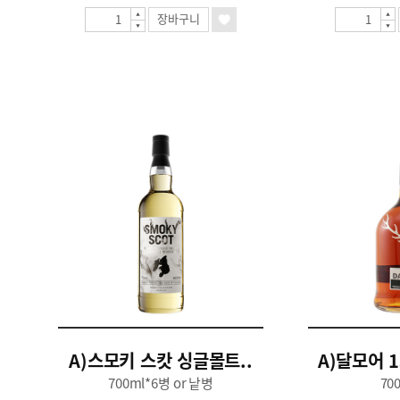
장바구니
A)스모키 스캇 싱글몰트..
A)달모어 1
700ml*6병 or 낱병
70