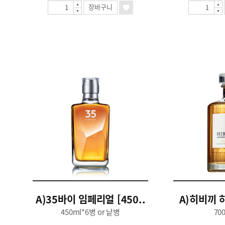
장바구니
A)35바이 임페리얼 [450..
A)히비끼 하
450ml*6병 or 낱병
70