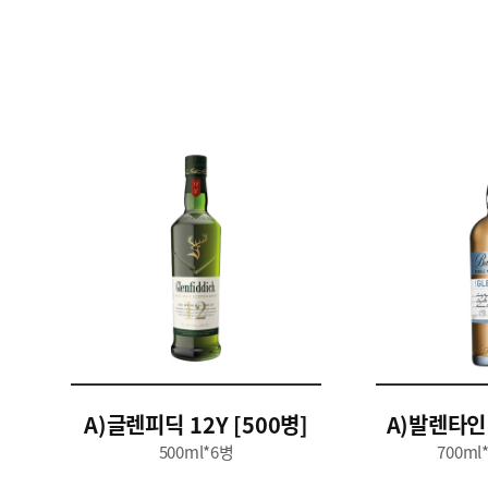
A)글렌피딕 12Y [500병]
A)발렌타인 
500ml*6병
700ml