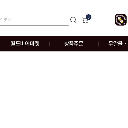
0
월드비어마켓
상품주문
무알콜ㆍ