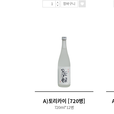
장바구니
A)토리카이 [720병]
720ml*12병