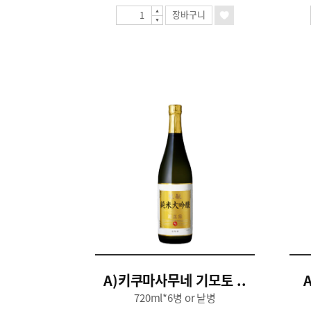
장바구니
A)키쿠마사무네 기모토 ..
720ml*6병 or 낱병