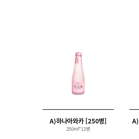
A)하나아와카 [250병]
A
250ml*12병