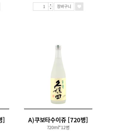
장바구니
병]
A)쿠보타수이쥬 [720병]
720ml*12병