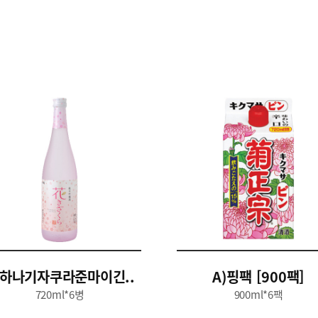
)하나기자쿠라준마이긴..
A)핑팩 [900팩]
720ml*6병
900ml*6팩