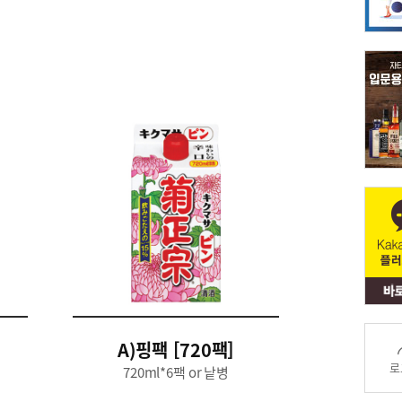
A)핑팩 [720팩]
로
720ml*6팩 or 낱병