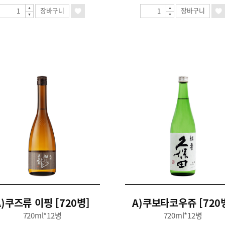
장바구니
장바구니
A)쿠즈류 이핑 [720병]
A)쿠보타코우쥬 [720
720ml*12병
720ml*12병