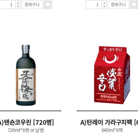
장바구니
장바구니
A)텐숀코우린 [720병]
A)탄레이 가라구치팩 [6
720ml*6병 or 낱병
640ml*6팩