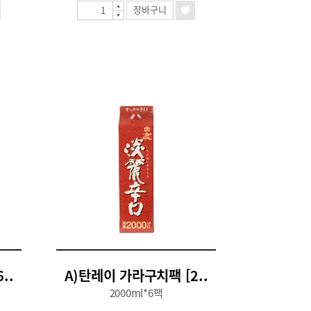
장바구니
..
A)탄레이 가라구치팩 [2..
2000ml*6팩