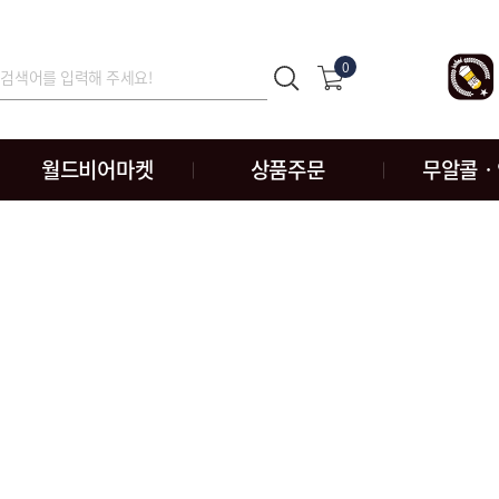
0
월드비어마켓
상품주문
무알콜ㆍ