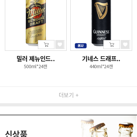
밀러 제뉴인드..
기네스 드래프..
500ml*24캔
440ml*24캔
더보기 +
신상품