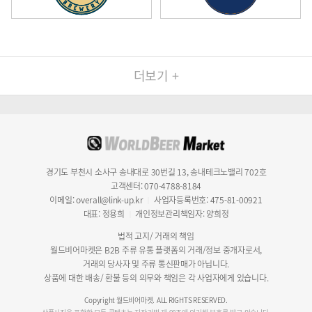
더보기 +
경기도 부천시 소사구 송내대로 30번길 13, 송내테크노밸리 702호
고객센터: 070-4788-8184
이메일: overall@link-up.kr
사업자등록번호: 475-81-00921
│
대표: 정용희
개인정보관리책임자: 양희정
│
법적 고지/ 거래의 책임
월드비어마켓은 B2B 주류 유통 플랫폼의 거래/정보 중개자로서,
거래의 당사자 및 주류 통신판매가 아닙니다.
상품에 대한 배송/ 환불 등의 의무와 책임은 각 사업자에게 있습니다.
Copyright 월드비어마켓. ALL RIGHTS RESERVED.