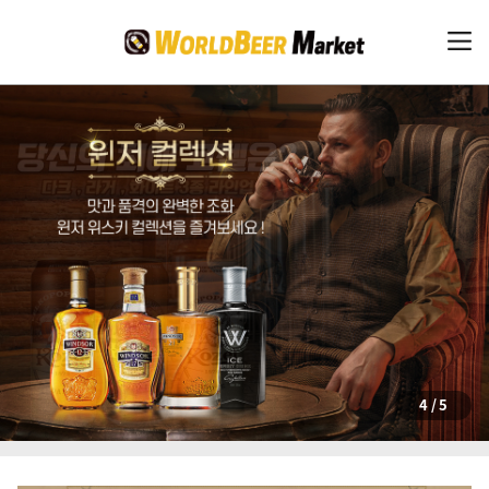
4
/
5