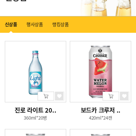
신상품
행사상품
랭킹상품
진로 라이트 20..
보드카 크루저 ..
360ml*20병
420ml*24캔