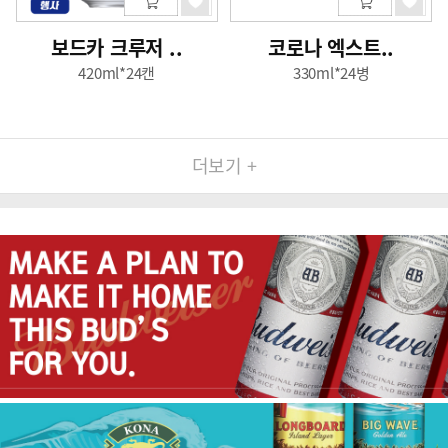
보드카 크루저 ..
코로나 엑스트..
420ml*24캔
330ml*24병
더보기 +