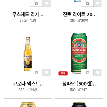
무스헤드 라거 ..
진로 라이트 20..
750ml*1병
360ml*20병
코로나 엑스트..
칭따오 [500캔]..
330ml*24병
500ml*24캔