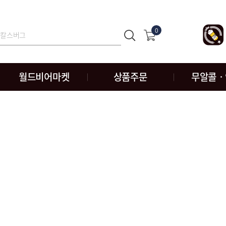
0
월드비어마켓
상품주문
무알콜ㆍ