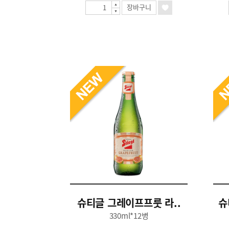
장바구니
슈티글 그레이프프룻 라..
슈
330ml*12병