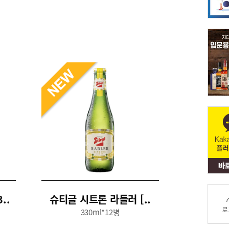
..
슈티글 시트론 라들러 [..
로
330ml*12병