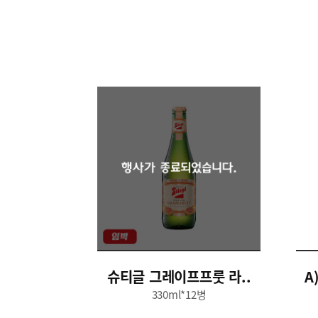
슈티글 그레이프프룻 라..
A
330ml*12병