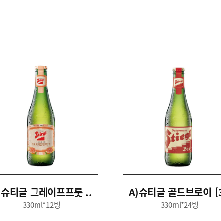
)슈티글 그레이프프룻 ..
A)슈티글 골드브로이 [3
330ml*12병
330ml*24병