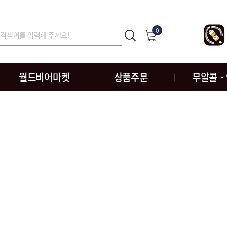
0
월드비어마켓
상품주문
무알콜ㆍ