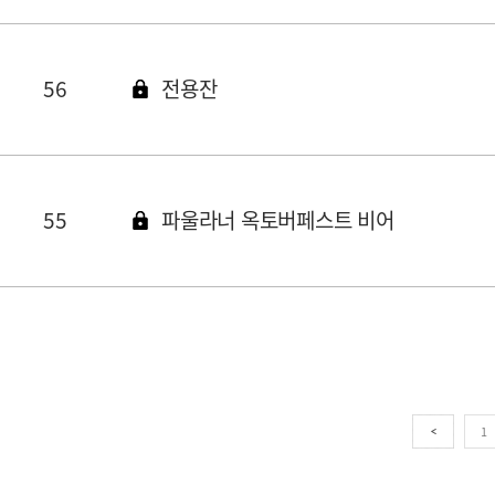
56
전용잔
55
파울라너 옥토버페스트 비어
1