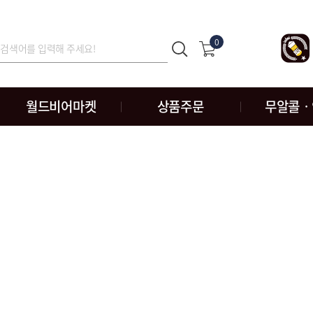
0
월드비어마켓
상품주문
무알콜ㆍ