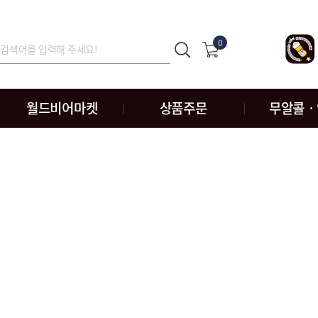
0
월드비어마켓
상품주문
무알콜ㆍ