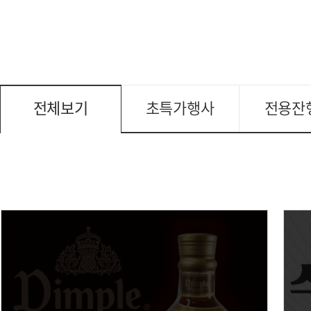
전체보기
초특가행사
전용잔