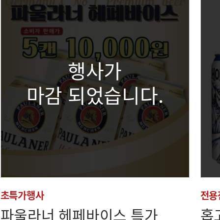
행사가
마감 되었습니다.
초특가행사
전용
파울라너 헤페바이스 특가
홉