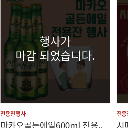
행사가
마감 되었습니다.
전용잔행사
전용
마카오골든에일600ml 전용..
시