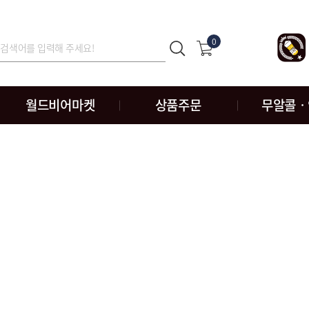
0
월드비어마켓
상품주문
무알콜ㆍ