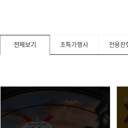
전체보기
초특가행사
전용잔